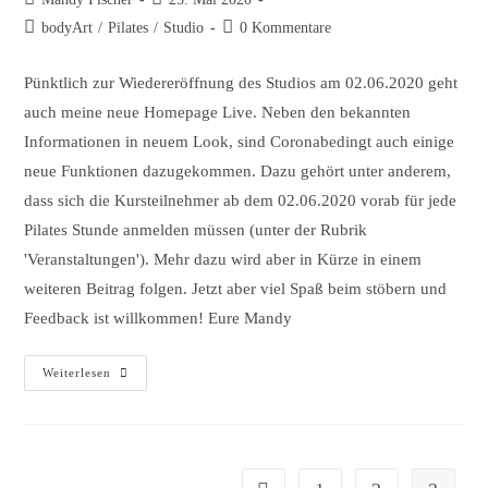
Autor:
veröffentlicht:
Beitrags-
Beitrags-
bodyArt
/
Pilates
/
Studio
0 Kommentare
Kategorie:
Kommentare:
Pünktlich zur Wiedereröffnung des Studios am 02.06.2020 geht
auch meine neue Homepage Live. Neben den bekannten
Informationen in neuem Look, sind Coronabedingt auch einige
neue Funktionen dazugekommen. Dazu gehört unter anderem,
dass sich die Kursteilnehmer ab dem 02.06.2020 vorab für jede
Pilates Stunde anmelden müssen (unter der Rubrik
'Veranstaltungen'). Mehr dazu wird aber in Kürze in einem
weiteren Beitrag folgen. Jetzt aber viel Spaß beim stöbern und
Feedback ist willkommen! Eure Mandy
Neue
Weiterlesen
Homepage
Online