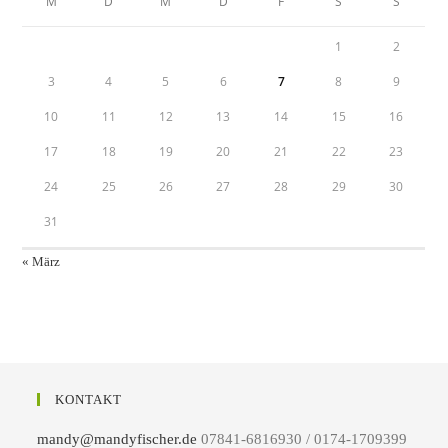
M
D
M
D
F
S
S
1
2
3
4
5
6
7
8
9
10
11
12
13
14
15
16
17
18
19
20
21
22
23
24
25
26
27
28
29
30
31
« März
KONTAKT
mandy@mandyfischer.de
07841-6816930 / 0174-1709399