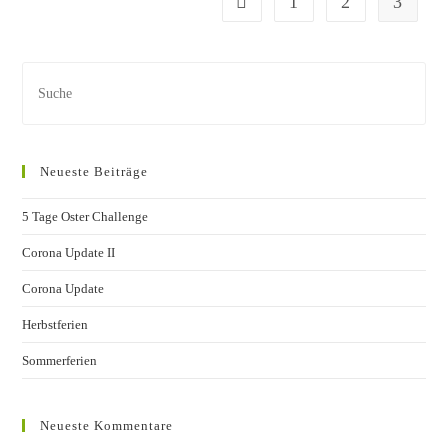
1
2
3
Gehe zur vorherigen Seite
Neueste Beiträge
5 Tage Oster Challenge
Corona Update II
Corona Update
Herbstferien
Sommerferien
Neueste Kommentare