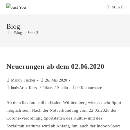
Zum
MENÜ
Inhalt
springen
Blog
>
Blog
>
Seite 3
Neuerungen ab dem 02.06.2020
Beitrags-
Beitrag
Mandy Fischer
26. Mai 2020
Autor:
veröffentlicht:
Beitrags-
Beitrags-
bodyArt
/
Kurse
/
Pilates
/
Studio
0 Kommentare
Kategorie:
Kommentare:
Ab dem 02. Juni soll in Baden-Württemberg wieder mehr Sport
möglich sein. Nach der Notverkündung vom 22.05.2020 der
Corona-Verordnung Sportstätten des Kultus- und des
Sozialministeriums wird ab Anfang Juni auch der Indoor-Sport